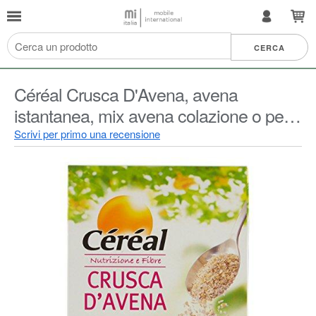
Céréal Crusca D'Avena, avena
istantanea, mix avena colazione o per
pancake, ricca in fibre formato
Scrivi per primo una recensione
richiudibile - 400 g