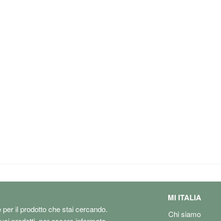
MI ITALIA
e per il prodotto che stai cercando.
Chi siamo
tuoi prodotti, per essere informato