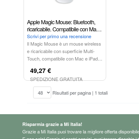
Apple Magic Mouse: Bluetooth,
ricaricabile. Compatibile con Mac o
iPad; Bianco, superficie Multi-
Scrivi per primo una recensione
Touch (USB-C)
Il Magic Mouse è un mouse wireless
e ricaricabile con superficie Multi-
Touch, compatibile con Mac e iPad.
Offre un'esperienza di navigazione
49,27 €
fluida e intuitiva, con un'autonomia di
SPEDIZIONE GRATUITA
oltre un mese e una connessione
USB-C per una ricarica rapida e
Risultati per pagina | 1 totali
semplice.
Risparmia grazie a Mi Italia!
Grazie a Mi Italia puoi trovare la migliore offerta disponibil
E non solo! Grazie ai nostri servizi, puoi tenere d'occhio i 