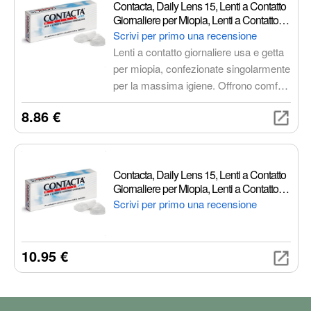
Contacta, Daily Lens 15, Lenti a Contatto
Giornaliere per Miopia, Lenti a Contatto
Usa e Getta Sicure e Facili da Applicare,
Scrivi per primo una recensione
Diottrie -1,00, Confezione da 15 Lenti
Lenti a contatto giornaliere usa e getta
Monouso
per miopia, confezionate singolarmente
per la massima igiene. Offrono comfort
duraturo grazie al design sottile e al
8.86 €
sistema di idratazione a rilascio lento.
Ideali per chi cerca una soluzione
pratica e confortevole per la correzione
della vista.
Contacta, Daily Lens 15, Lenti a Contatto
Giornaliere per Miopia, Lenti a Contatto
Usa e Getta Sicure e Facili da Applicare,
Scrivi per primo una recensione
Diottrie -4,75, Confezione da 15 Lenti
Monouso
10.95 €