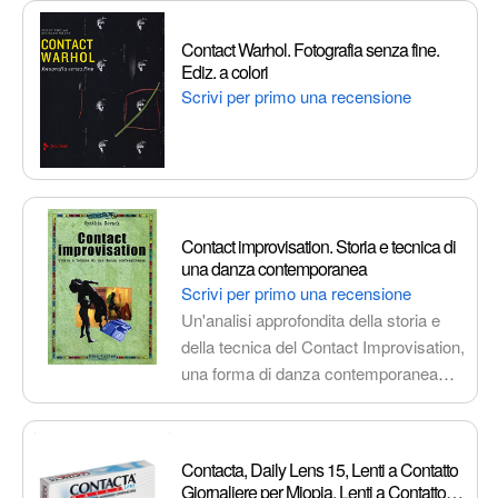
Contact Warhol. Fotografia senza fine.
Ediz. a colori
Scrivi per primo una recensione
Contact improvisation. Storia e tecnica di
una danza contemporanea
Scrivi per primo una recensione
Un'analisi approfondita della storia e
della tecnica del Contact Improvisation,
una forma di danza contemporanea
che celebra l'incontro,
l'improvvisazione e la comunicazione
attraverso il movimento. Scopri le
Contacta, Daily Lens 15, Lenti a Contatto
origini, le tecniche e i principi
Giornaliere per Miopia, Lenti a Contatto