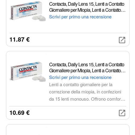
Contacta, Daily Lens 15, Lenti a Contatto
Giornaliere per Miopia, Lenti a Contatto
Usa e Getta Sicure e Facili da Applicare,
Scrivi per primo una recensione
Diottrie -0,75, Confezione da 15 Lenti
Monouso
11.87 €
Contacta, Daily Lens 15, Lenti a Contatto
Giornaliere per Miopia, Lenti a Contatto
Usa e Getta Sicure e Facili da Applicare,
Scrivi per primo una recensione
Diottrie -3,75, Confezione da 15 Lenti
Lenti a contatto giornaliere per la
Monouso
correzione della miopia, in confezioni
da 15 lenti monouso. Offrono comfort
grazie al design sottile e all'idratazione
10.69 €
costante, ideali per chi cerca praticità e
igiene senza manutenzione. Perfette
per lo sport e per una visione nitida
senza occhiali.