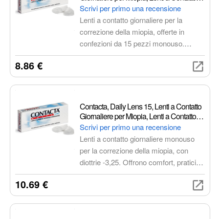
fondamentali di questa disciplina
Usa e Getta Sicure e Facili da Applicare,
Scrivi per primo una recensione
artistica unica, adatta sia ai ballerini
Diottrie -5,00, Confezione da 15 Lenti
Lenti a contatto giornaliere per la
Monouso
esperti che ai neofiti curiosi.
correzione della miopia, offerte in
confezioni da 15 pezzi monouso.
Pratiche, igieniche e confortevoli,
8.86 €
queste lenti sono ideali per chi cerca
una soluzione semplice e senza
manutenzione per una visione nitida
tutto il giorno. Grazie al design sottile e
Contacta, Daily Lens 15, Lenti a Contatto
al sistema di idratazione, offrono un
Giornaliere per Miopia, Lenti a Contatto
comfort ottimale per uno stile di vita
Usa e Getta Sicure e Facili da Applicare,
Scrivi per primo una recensione
Diottrie -3,25, Confezione da 15 Lenti
attivo.
Lenti a contatto giornaliere monouso
Monouso
per la correzione della miopia, con
diottrie -3,25. Offrono comfort, praticità
e igiene grazie al design sottile, al
10.69 €
sistema di idratazione “slow release” e
alla confezione da 15 lenti sigillate
singolarmente.