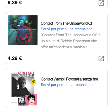
9.39 €
Contact From The Underworld Of
Scrivi per primo una recensione
"Contact From The Underworld Of" è
un album di Robbie Robertson che
offre un'esperienza musicale
immersiva, con narrazioni coinvolgenti
4.29 €
e un sound unico che combina rock,
folk e world music. Un must-have per
gli amanti della musica di qualità.
Contact Warhol. Fotografia senza fine
Scrivi per primo una recensione