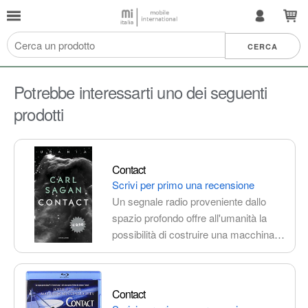
Potrebbe interessarti uno dei seguenti
prodotti
Contact
Scrivi per primo una recensione
Un segnale radio proveniente dallo
spazio profondo offre all'umanità la
possibilità di costruire una macchina
per viaggi interstellari e incontrare
civiltà aliene. Un'odissea avvincente
che esplora temi di scienza, fede e il
Contact
futuro dell'umanità nel cosmo.