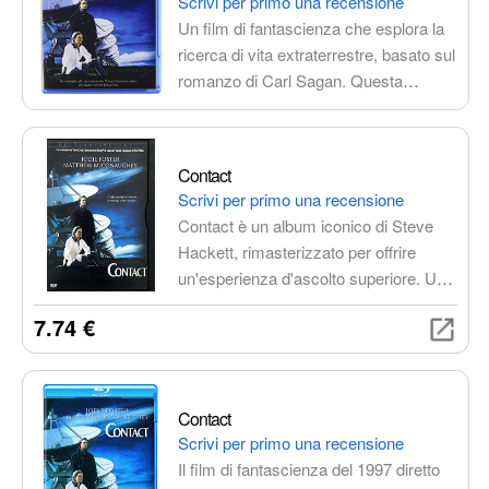
Scrivi per primo una recensione
Un film di fantascienza che esplora la
ricerca di vita extraterrestre, basato sul
romanzo di Carl Sagan. Questa
edizione include audio e sottotitoli in
italiano, con la copertina che potrebbe
presentare scritte in polacco.
Contact
Scrivi per primo una recensione
Contact è un album iconico di Steve
Hackett, rimasterizzato per offrire
un'esperienza d'ascolto superiore. Un
viaggio musicale attraverso atmosfere
7.74 €
sognanti e ritmi incalzanti, ricco di
melodie indimenticabili e tematiche
profonde. Imperdibile per gli amanti del
progressive rock.
Contact
Scrivi per primo una recensione
Il film di fantascienza del 1997 diretto