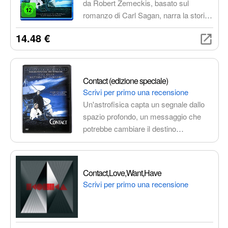
da Robert Zemeckis, basato sul
romanzo di Carl Sagan, narra la storia
di Ellie Arroway (Jodie Foster), una
14.48 €
scienziata alla ricerca di intelligenza
extraterrestre, che intercetta un
segnale proveniente da una stella
lontana, dando inizio a un viaggio che
Contact (edizione speciale)
la porterà a confrontarsi con i suoi
Scrivi per primo una recensione
dubbi più profondi.
Un'astrofisica capta un segnale dallo
spazio profondo, un messaggio che
potrebbe cambiare il destino
dell'umanità. Un film di Robert
Zemeckis con Jodie Foster, ricco di
suspense, emozione e riflessioni
Contact,Love,Want,Have
filosofiche.
Scrivi per primo una recensione