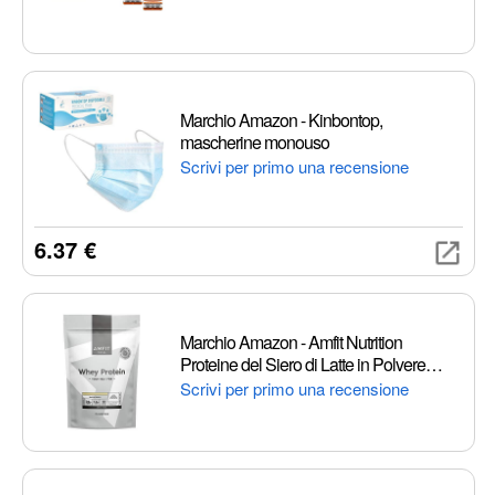
Marchio Amazon - Kinbontop,
mascherine monouso
Scrivi per primo una recensione
6.37 €
Marchio Amazon - Amfit Nutrition
Proteine del Siero di Latte in Polvere
2.27kg - Vaniglia (precedentemente
Scrivi per primo una recensione
marchio PBN)