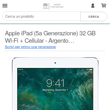
Apple iPad (5a Generazione) 32 GB
Wi-Fi + Cellular - Argento
(Ricondizionato)
Scrivi per primo una recensione