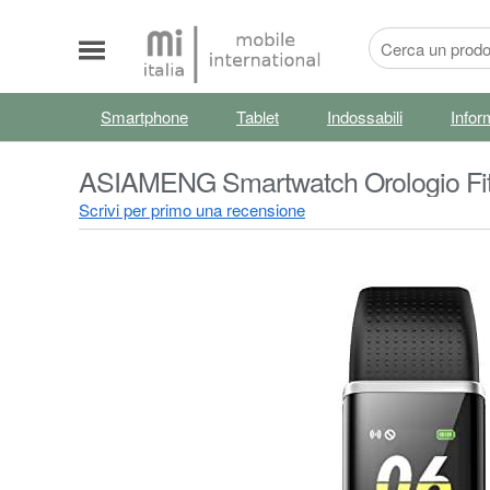
Smartphone
Tablet
Indossabili
Infor
ASIAMENG Smartwatch Orologio Fit
polso Smartband IP68 Conta Calorie 
Scrivi per primo una recensione