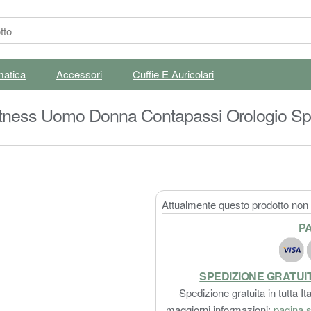
matica
Accessori
Cuffie E Auricolari
ness Uomo Donna Contapassi Orologio Spor
Fitness Activity Tracker 14 Modalità Sporti
Attualmente questo prodotto non è
PA
SPEDIZIONE GRATUI
Spedizione gratuita in tutta Ita
maggiorni informazioni:
pagina s