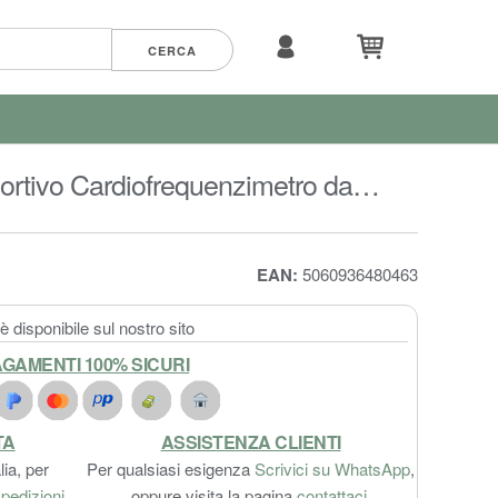
tivo Cardiofrequenzimetro da
ve per Android iOS
EAN:
5060936480463
 disponibile sul nostro sito
GAMENTI 100% SICURI
TA
ASSISTENZA CLIENTI
lia, per
Per qualsiasi esigenza
Scrivici su WhatsApp
,
pedizioni
.
oppure visita la pagina
contattaci
.