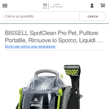
BISSELL SpotClean Pro Pet, Pulitore
Portatile, Rimuove lo Sporco, Liquidi e
le Macchie, Pulisce Moquette,
Scrivi per primo una recensione
Tappezzeria, Scale, Cucce e Molto
Altro, 15585