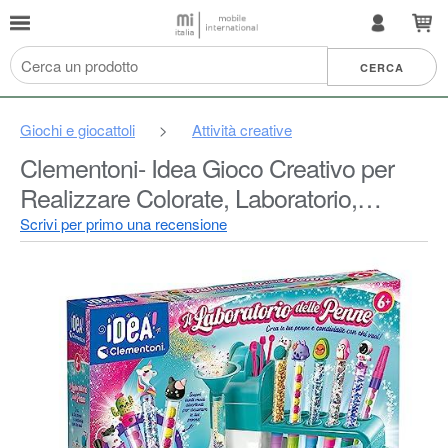
Giochi e giocattoli
>
Attività creative
Clementoni- Idea Gioco Creativo per
Realizzare Colorate, Laboratorio,
Penne Personalizzabili per Bambini 6
Scrivi per primo una recensione
Anni-Made in Italy, Colore Multilingua,
18748