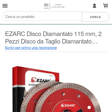
EZARC Disco Diamantato 115 mm, 2
Pezzi Disco da Taglio Diamantato
Turbo Mola da Super Sottile per Gres
Scrivi per primo una recensione
Porcellanato, Graniti, Ceramica,
Quarzite, Piastrelle, Marmo, etc.