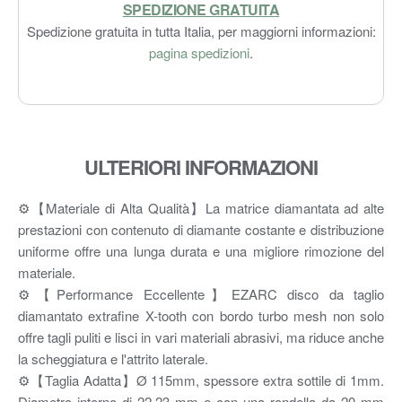
SPEDIZIONE GRATUITA
Spedizione gratuita in tutta Italia, per maggiorni informazioni:
pagina spedizioni
.
ULTERIORI INFORMAZIONI
⚙【Materiale di Alta Qualità】La matrice diamantata ad alte
prestazioni con contenuto di diamante costante e distribuzione
uniforme offre una lunga durata e una migliore rimozione del
materiale.
⚙【Performance Eccellente】EZARC disco da taglio
diamantato extrafine X-tooth con bordo turbo mesh non solo
offre tagli puliti e lisci in vari materiali abrasivi, ma riduce anche
la scheggiatura e l'attrito laterale.
⚙【Taglia Adatta】Ø 115mm, spessore extra sottile di 1mm.
Diametro interno di 22,23 mm e con una rondella da 20 mm