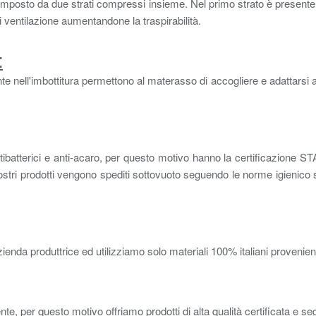
mposto da due strati compressi insieme. Nel primo strato è presente 
 ventilazione aumentandone la traspirabilità.
:
 nell'imbottitura permettono al materasso di accogliere e adattarsi al
, antibatterici e anti-acaro, per questo motivo hanno la certificazi
nostri prodotti vengono spediti sottovuoto seguendo le norme igienico
enda produttrice ed utilizziamo solo materiali 100% italiani provenienti da
ente, per questo motivo offriamo prodotti di alta qualità certificata e segu