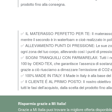
prodotto fino alla consegna.
✅ IL MATERASSO PERFETTO PER TE: Il materasso in me
mentre il secondo è in waterfoam e cioè realizzato in po
✅ ALLEVIAMENTO PUNTI DI PRESSIONE: Le sue zone a por
ogni zona del tuo corpo, allievando così i punti di pressio
✅ SOGNI TRANQUILLI CON FARMARELAX: Tutti i nostri p
100 by OEKO-TEX, che garantisce l’assenza di sostanze n
grazie a ciò riusciamo a dimezzare l’emissione di CO2 e 
✅ 100% MADE IN ITALY: Il Made in Italy è alla base del nos
✅ Il CLIENTE É AL PRIMO POSTO: Il nostro obiettivo princi
tutti le fasi dell’acquisto, dalla scelta del prodotto fino a
Risparmia grazie a Mi Italia!
Grazie a Mi Italia puoi trovare la migliore offerta disponibil