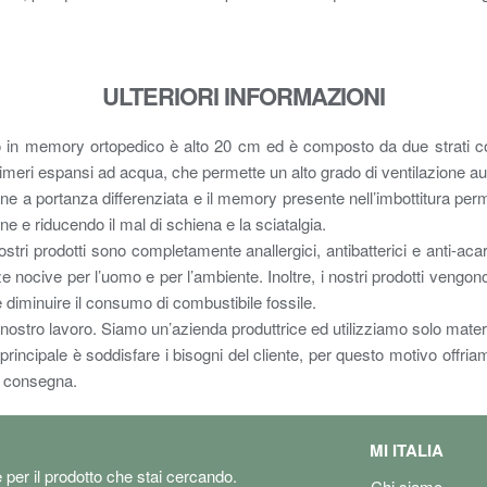
ULTERIORI INFORMAZIONI
mory ortopedico è alto 20 cm ed è composto da due strati comp
limeri espansi ad acqua, che permette un alto grado di ventilazione au
tanza differenziata e il memory presente nell’imbottitura permett
ne e riducendo il mal di schiena e la sciatalgia.
rodotti sono completamente anallergici, antibatterici e anti-aca
ocive per l’uomo e per l’ambiente. Inoltre, i nostri prodotti vengono
diminuire il consumo di combustibile fossile.
tro lavoro. Siamo un’azienda produttrice ed utilizziamo solo materiali 1
pale è soddisfare i bisogni del cliente, per questo motivo offriamo pr
lla consegna.
MI ITALIA
e per il prodotto che stai cercando.
Chi siamo