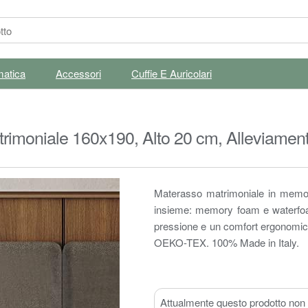
matica
Accessori
Cuffie E Auricolari
imoniale 160x190, Alto 20 cm, Alleviamento
o, 100% Made in Italy
Materasso matrimoniale in memor
insieme: memory foam e waterfoam.
pressione e un comfort ergonomico.
OEKO-TEX. 100% Made in Italy.
Attualmente questo prodotto non è