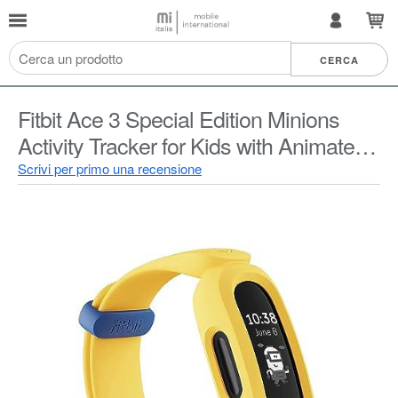
Fitbit Ace 3 Special Edition Minions
Activity Tracker for Kids with Animated
Clock Faces, Up to 8 days battery life &
Scrivi per primo una recensione
water resistant up to 50m