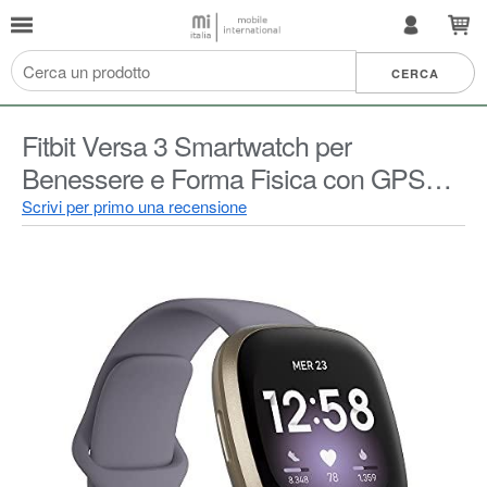
Fitbit Versa 3 Smartwatch per
Benessere e Forma Fisica con GPS
Integrato, Rilevazione Continua del
Scrivi per primo una recensione
Battito Cardiaco, Assistente Vocale e
Durata della Batteria oltre 6 Giorni,
Esclusiva Amazon