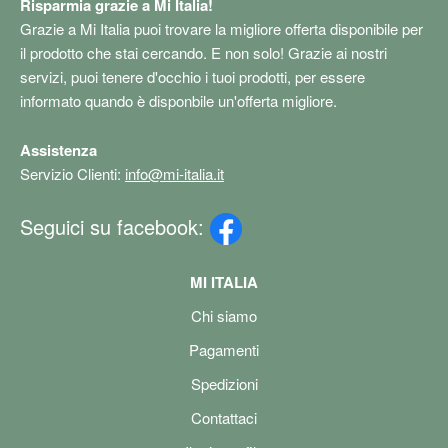
Risparmia grazie a Mi Italia!
Grazie a Mi Italia puoi trovare la migliore offerta disponibile per
il prodotto che stai cercando. E non solo! Grazie ai nostri
servizi, puoi tenere d'occhio i tuoi prodotti, per essere
informato quando è disponbile un'offerta migliore.
Assistenza
Servizio Clienti:
info@mi-italia.it
Seguici su facebook:
MI ITALIA
Chi siamo
Pagamenti
Spedizioni
Contattaci