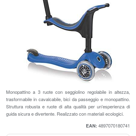
Monopattino a 3 ruote con seggiolino regolabile in altezza,
trasformabile in cavalcabile, bici da passeggio e monopattino.
Struttura robusta e ruote di alta qualità per un'esperienza di
guida sicura e divertente. Realizzato con materiali ecologici.
EAN:
4897070180741