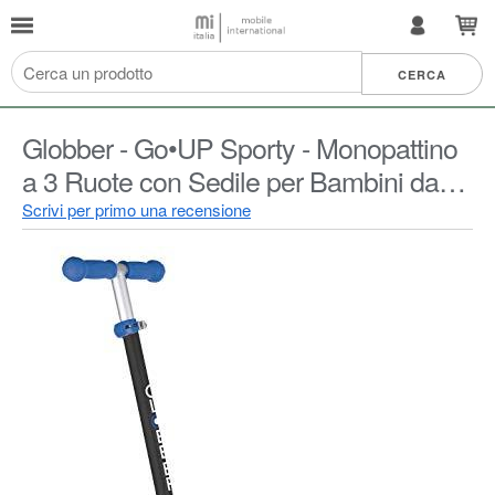
Globber - Go•UP Sporty - Monopattino
a 3 Ruote con Sedile per Bambini da
15m+ a 7 Anni +, Blu Marino
Scrivi per primo una recensione