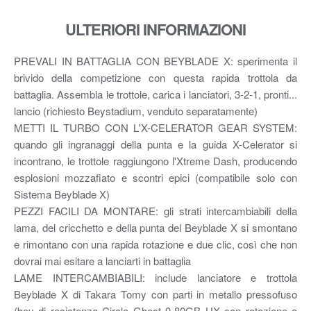
ULTERIORI INFORMAZIONI
PREVALI IN BATTAGLIA CON BEYBLADE X: sperimenta il
brivido della competizione con questa rapida trottola da
battaglia. Assembla le trottole, carica i lanciatori, 3-2-1, pronti...
lancio (richiesto Beystadium, venduto separatamente)
METTI IL TURBO CON L'X-CELERATOR GEAR SYSTEM:
quando gli ingranaggi della punta e la guida X-Celerator si
incontrano, le trottole raggiungono l'Xtreme Dash, producendo
esplosioni mozzafiato e scontri epici (compatibile solo con
Sistema Beyblade X)
PEZZI FACILI DA MONTARE: gli strati intercambiabili della
lama, del cricchetto e della punta del Beyblade X si smontano
e rimontano con una rapida rotazione e due clic, così che non
dovrai mai esitare a lanciarti in battaglia
LAME INTERCAMBIABILI: include lanciatore e trottola
Beyblade X di Takara Tomy con parti in metallo pressofuso
(bey di resistenza Circle Ghost 0-80GB UX con rotazione a