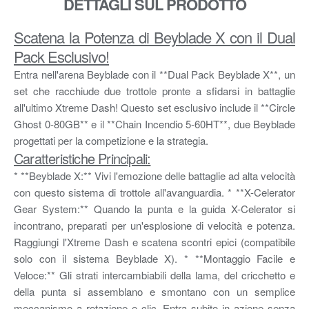
DETTAGLI SUL PRODOTTO
Scatena la Potenza di Beyblade X con il Dual
Pack Esclusivo!
Entra nell'arena Beyblade con il **Dual Pack Beyblade X**, un
set che racchiude due trottole pronte a sfidarsi in battaglie
all'ultimo Xtreme Dash! Questo set esclusivo include il **Circle
Ghost 0-80GB** e il **Chain Incendio 5-60HT**, due Beyblade
progettati per la competizione e la strategia.
Caratteristiche Principali:
* **Beyblade X:** Vivi l'emozione delle battaglie ad alta velocità
con questo sistema di trottole all'avanguardia. * **X-Celerator
Gear System:** Quando la punta e la guida X-Celerator si
incontrano, preparati per un'esplosione di velocità e potenza.
Raggiungi l'Xtreme Dash e scatena scontri epici (compatibile
solo con il sistema Beyblade X). * **Montaggio Facile e
Veloce:** Gli strati intercambiabili della lama, del cricchetto e
della punta si assemblano e smontano con un semplice
meccanismo a rotazione e clic. Entra subito in azione senza