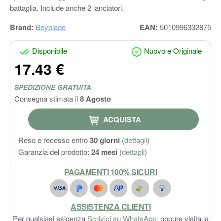
battaglia. Include anche 2 lanciatori.
Brand:
Beyblade
EAN:
5010996332875
Disponibile
Nuovo e Originale
17.43 €
SPEDIZIONE GRATUITA
Consegna stimata il
8 Agosto
ACQUISTA
Reso e recesso entro
30 giorni
(
dettagli
)
Garanzia del prodotto:
24 mesi
(
dettagli
)
PAGAMENTI 100% SICURI
ASSISTENZA CLIENTI
Per qualsiasi esigenza
Scrivici su WhatsApp
, oppure visita la