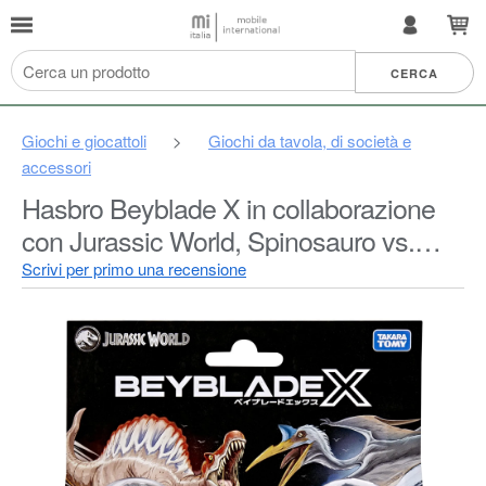
Giochi e giocattoli
>
Giochi da tavola, di società e
accessori
Hasbro Beyblade X in collaborazione
con Jurassic World, Spinosauro vs.
Quetzalcoatlus, Confezione Multipla
Scrivi per primo una recensione