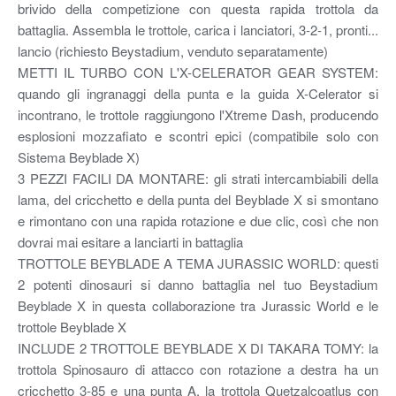
brivido della competizione con questa rapida trottola da
battaglia. Assembla le trottole, carica i lanciatori, 3-2-1, pronti...
lancio (richiesto Beystadium, venduto separatamente)
METTI IL TURBO CON L'X-CELERATOR GEAR SYSTEM:
quando gli ingranaggi della punta e la guida X-Celerator si
incontrano, le trottole raggiungono l'Xtreme Dash, producendo
esplosioni mozzafiato e scontri epici (compatibile solo con
Sistema Beyblade X)
3 PEZZI FACILI DA MONTARE: gli strati intercambiabili della
lama, del cricchetto e della punta del Beyblade X si smontano
e rimontano con una rapida rotazione e due clic, così che non
dovrai mai esitare a lanciarti in battaglia
TROTTOLE BEYBLADE A TEMA JURASSIC WORLD: questi
2 potenti dinosauri si danno battaglia nel tuo Beystadium
Beyblade X in questa collaborazione tra Jurassic World e le
trottole Beyblade X
INCLUDE 2 TROTTOLE BEYBLADE X DI TAKARA TOMY: la
trottola Spinosauro di attacco con rotazione a destra ha un
cricchetto 3-85 e una punta A, la trottola Quetzalcoatlus con