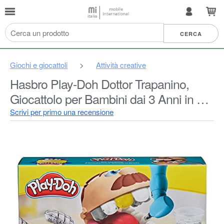
Giochi e giocattoli
>
Attività creative
Hasbro Play-Doh Dottor Trapanino,
Giocattolo per Bambini dai 3 Anni in Su,
con 8 Barattoli di Composto
Scrivi per primo una recensione
Modellabile, Colori Assortiti Atossici