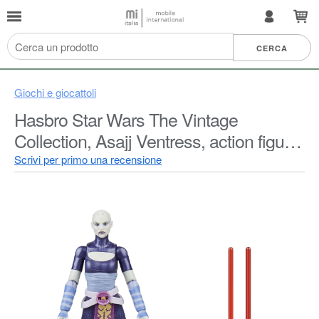
Giochi e giocattoli
Hasbro Star Wars The Vintage
Collection, Asajj Ventress, action figure
collezionabile ispirata alla serie "Star
Scrivi per primo una recensione
Wars: The Clone Wars", da 9,5 cm