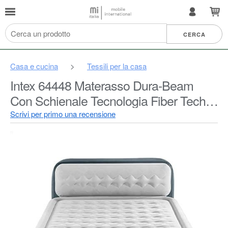
Casa e cucina
>
Tessili per la casa
Intex 64448 Materasso Dura-Beam
Con Schienale Tecnologia Fiber Tech
Con Pompa Elettrica Incorporata, 152 x
Scrivi per primo una recensione
236 x 86 Cm, Blu Navy