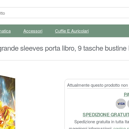
matica
Accessori
Cuffie E Auricolari
ande sleeves porta libro, 9 tasche bustine 
 carte (Y23)
Attualmente questo prodotto non è
PA
SPEDIZIONE GRATUI
Spedizione gratuita in tutta Ita
maggiorni informazioni:
pagina s