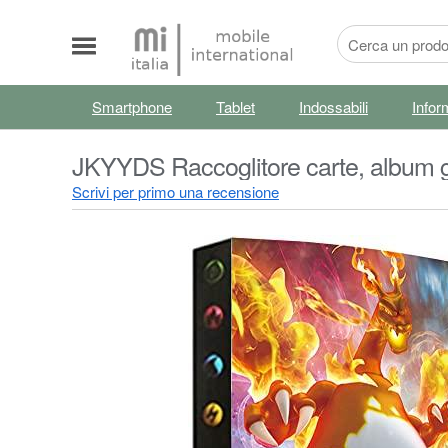
Smartphone
Tablet
Indossabili
Infor
JKYYDS Raccoglitore carte, album gr
collezione - 24 pagine - contiene 432
Scrivi per primo una recensione