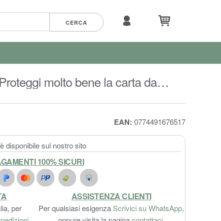
Proteggi molto bene la carta da
EAN:
0774491676517
 disponibile sul nostro sito
GAMENTI 100% SICURI
TA
ASSISTENZA CLIENTI
lia, per
Per qualsiasi esigenza
Scrivici su WhatsApp
,
pedizioni
.
oppure visita la pagina
contattaci
.