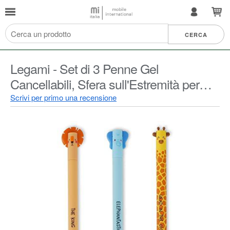
Legami - Set di 3 Penne Gel
Cancellabili, Sfera sull'Estremità per
Rimuovere l'Inchiostro senza
Scrivi per primo una recensione
Consumare il Foglio - Inchiostro Nero,
Blu, Arancione, Termosensibile,
Diametro Punta 0,7 mm