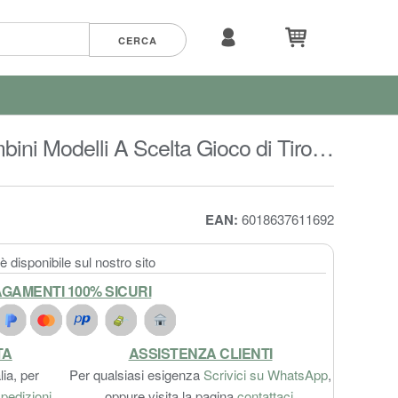
ini Modelli A Scelta Gioco di Tiro
EAN:
6018637611692
 disponibile sul nostro sito
GAMENTI 100% SICURI
TA
ASSISTENZA CLIENTI
lia, per
Per qualsiasi esigenza
Scrivici su WhatsApp
,
pedizioni
.
oppure visita la pagina
contattaci
.