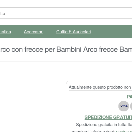
matica
Accessori
Cuffie E Auricolari
rco con frecce per Bambini Arco frecce Bamb
o in Fibra di Vetro)
Attualmente questo prodotto non è
PA
SPEDIZIONE GRATUI
Spedizione gratuita in tutta Ita
maggiorni informazioni:
pagina s