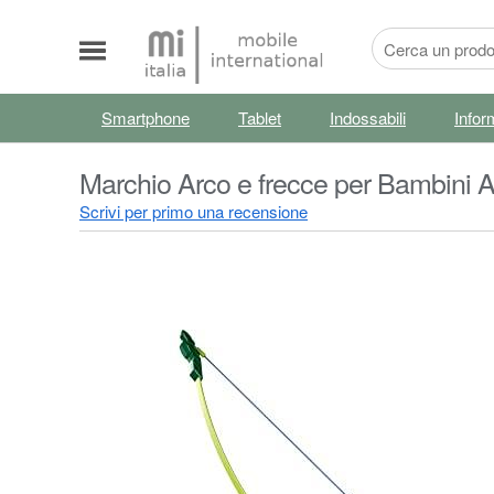
Smartphone
Tablet
Indossabili
Infor
Marchio Arco e frecce per Bambini A
per Bambini con 1 Arco 3 Frecce (Arc
Scrivi per primo una recensione