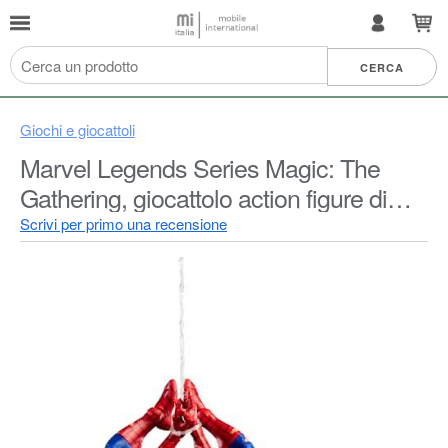
Giochi e giocattoli
Marvel Legends Series Magic: The
Gathering, giocattolo action figure di
Spider-Man ferito in battaglia da 15 cm
Scrivi per primo una recensione
e carta con foil esclusiva collezionabile
per gioco di carte