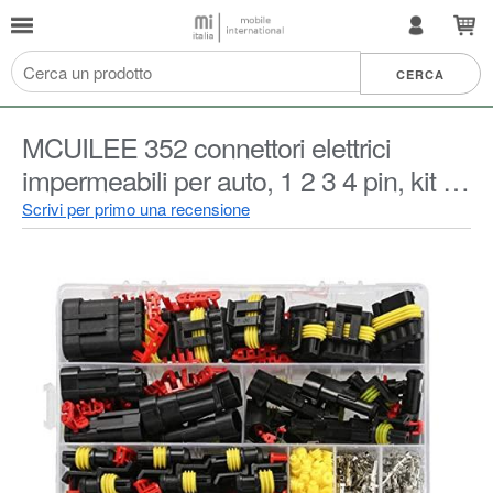
MCUILEE 352 connettori elettrici
impermeabili per auto, 1 2 3 4 pin, kit di
connettori per cavi elettrici assortiti per
Scrivi per primo una recensione
moto, scooter, camion, barca