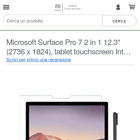
Microsoft Surface Pro 7 2 in 1 12.3"
(2736 x 1824), tablet touchscreen Intel
Core i5, 8 GB di RAM, 256 GB SSD,
Scrivi per primo una recensione
Win 10 w/mouse mobile, penna
digitale, protezione gratuita – bordeaux