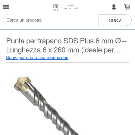
Punta per trapano SDS Plus 6 mm Ø –
Lunghezza 6 x 260 mm (ideale per
forare calcestruzzo/pietra
Scrivi per primo una recensione
naturale/muratura, 4 punte di carburo,
adatto per ferro di armamento)