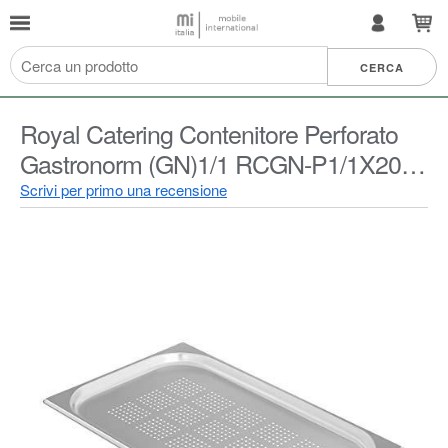
Royal Catering Contenitore Perforato
Gastronorm (GN)1/1 RCGN-P1/1X20
(Acciaio Inossidabile 2,5 Litri Profondità
Scrivi per primo una recensione
di 20 mm)