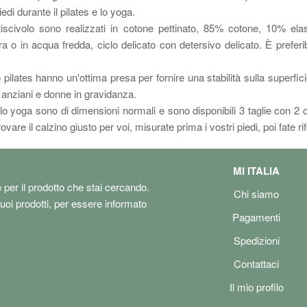
edi durante il pilates e lo yoga.
civolo sono realizzati in cotone pettinato, 85% cotone, 10% elast
 o in acqua fredda, ciclo delicato con detersivo delicato. È preferi
lates hanno un'ottima presa per fornire una stabilità sulla superficie
anziani e donne in gravidanza.
o yoga sono di dimensioni normali e sono disponibili 3 taglie con 2 c
vare il calzino giusto per voi, misurate prima i vostri piedi, poi fate rif
MI ITALIA
e per il prodotto che stai cercando.
Chi siamo
tuoi prodotti, per essere informato
Pagamenti
Spedizioni
Contattaci
Il mio profilo