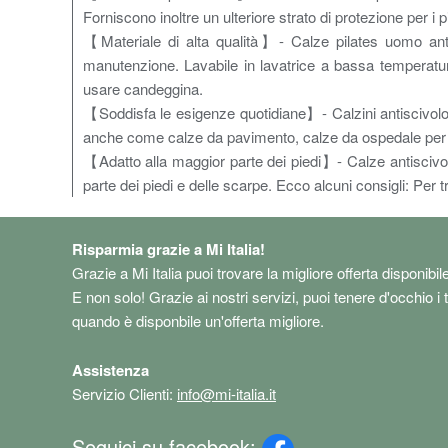
Forniscono inoltre un ulteriore strato di protezione per i pi
【Materiale di alta qualità】- Calze pilates uomo antis
manutenzione. Lavabile in lavatrice a bassa temperatura
usare candeggina.
【Soddisfa le esigenze quotidiane】- Calzini antiscivolo pi
anche come calze da pavimento, calze da ospedale per 
【Adatto alla maggior parte dei piedi】- Calze antiscivol
parte dei piedi e delle scarpe. Ecco alcuni consigli: Per tro
Risparmia grazie a Mi Italia!
Grazie a Mi Italia puoi trovare la migliore offerta disponibil
E non solo! Grazie ai nostri servizi, puoi tenere d'occhio i 
quando è disponbile un'offerta migliore.
Assistenza
Servizio Clienti:
info@mi-italia.it
Seguici su facebook: