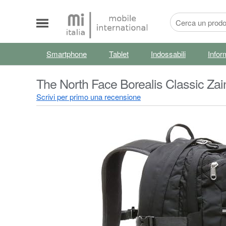
Smartphone
Tablet
Indossabili
Infor
The North Face Borealis Classic Zai
Scrivi per primo una recensione