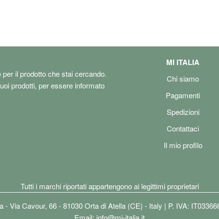
MI ITALIA
e per il prodotto che stai cercando.
Chi siamo
tuoi prodotti, per essere informato
Pagamenti
Spedizioni
Contattaci
Il mio profilo
Tutti i marchi riportati appartengono ai legittimi proprietari
lia - Via Cavour, 66 - 81030 Orta di Atella (CE) - Italy | P. IVA: IT0336
Email:
info@mi-italia.it