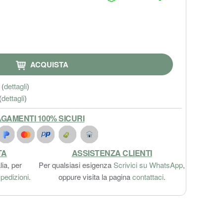
ACQUISTA
(
dettagli
)
(
dettagli
)
GAMENTI 100% SICURI
TA
ASSISTENZA CLIENTI
lia, per
Per qualsiasi esigenza
Scrivici su WhatsApp
,
pedizioni
.
oppure visita la pagina
contattaci
.