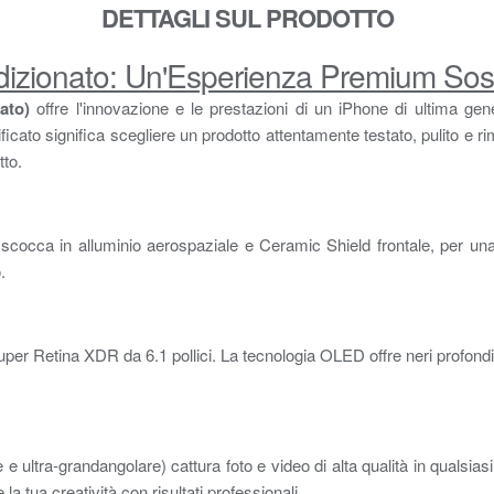
DETTAGLI SUL PRODOTTO
dizionato: Un'Esperienza Premium Sost
ato)
offre l'innovazione e le prestazioni di un iPhone di ultima gen
tificato significa scegliere un prodotto attentamente testato, pulito 
tto.
 scocca in alluminio aerospaziale e Ceramic Shield frontale, per una 
.
y Super Retina XDR da 6.1 pollici. La tecnologia OLED offre neri profon
ultra-grandangolare) cattura foto e video di alta qualità in qualsias
 tua creatività con risultati professionali.