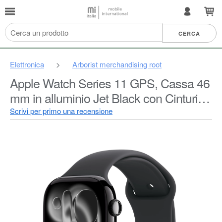
Elettronica
>
Arborist merchandising root
Apple Watch Series 11 GPS, Cassa 46
mm in alluminio Jet Black con Cinturino
Sport nero - M/L
Scrivi per primo una recensione