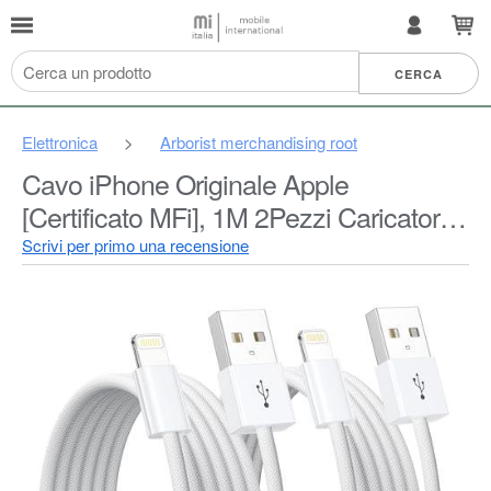
Elettronica
>
Arborist merchandising root
Cavo iPhone Originale Apple
[Certificato MFi], 1M 2Pezzi Caricatore
iPhone Ricarica Cavetto USB Lightning
Scrivi per primo una recensione
per iPhone 14 13 12 11 Pro
Max/Mini/14 13 12 11 XR XS X 8 Plus
8 7 6 SE2020