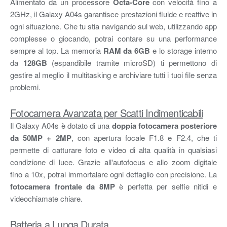
Alimentato da un processore
Octa-Core
con velocità fino a
2GHz, il Galaxy A04s garantisce prestazioni fluide e reattive in
ogni situazione. Che tu stia navigando sul web, utilizzando app
complesse o giocando, potrai contare su una performance
sempre al top. La memoria
RAM da 6GB
e lo storage interno
da
128GB
(espandibile tramite microSD) ti permettono di
gestire al meglio il multitasking e archiviare tutti i tuoi file senza
problemi.
Fotocamera Avanzata per Scatti Indimenticabili
Il Galaxy A04s è dotato di una
doppia fotocamera posteriore
da 50MP + 2MP
, con apertura focale F1.8 e F2.4, che ti
permette di catturare foto e video di alta qualità in qualsiasi
condizione di luce. Grazie all'autofocus e allo zoom digitale
fino a 10x, potrai immortalare ogni dettaglio con precisione. La
fotocamera frontale da 8MP
è perfetta per selfie nitidi e
videochiamate chiare.
Batteria a Lunga Durata