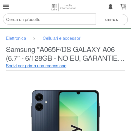
Elettronica
>
Cellulari e accessori
Samsung *A065F/DS GALAXY A06
(6.7'' - 6/128GB - NO EU, GARANTIE 2
ANS PAR HEM) BLACK
Scrivi per primo una recensione