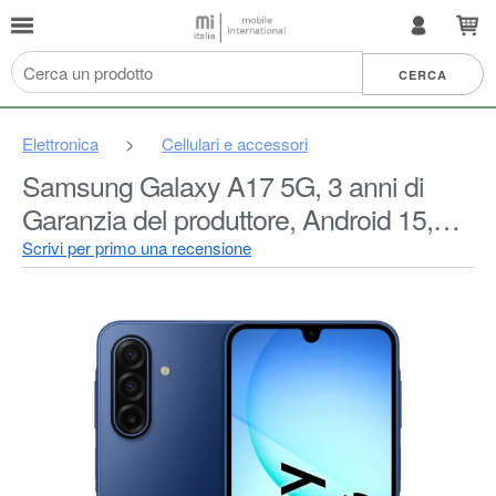
Elettronica
>
Cellulari e accessori
Samsung Galaxy A17 5G, 3 anni di
Garanzia del produttore, Android 15,
Display Super AMOLED 6.7", 4GB
Scrivi per primo una recensione
RAM, 128GB, Batteria 5.000 mAh,
Resistenza IP54, memoria espandibile,
Blue [Versione Italiana]