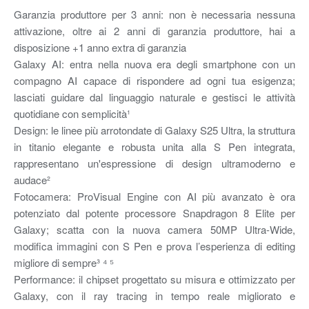
Garanzia produttore per 3 anni: non è necessaria nessuna
attivazione, oltre ai 2 anni di garanzia produttore, hai a
disposizione +1 anno extra di garanzia
Galaxy AI: entra nella nuova era degli smartphone con un
compagno AI capace di rispondere ad ogni tua esigenza;
lasciati guidare dal linguaggio naturale e gestisci le attività
quotidiane con semplicità¹
Design: le linee più arrotondate di Galaxy S25 Ultra, la struttura
in titanio elegante e robusta unita alla S Pen integrata,
rappresentano un'espressione di design ultramoderno e
audace²
Fotocamera: ProVisual Engine con AI più avanzato è ora
potenziato dal potente processore Snapdragon 8 Elite per
Galaxy; scatta con la nuova camera 50MP Ultra-Wide,
modifica immagini con S Pen e prova l’esperienza di editing
migliore di sempre³ ⁴ ⁵
Performance: il chipset progettato su misura e ottimizzato per
Galaxy, con il ray tracing in tempo reale migliorato e