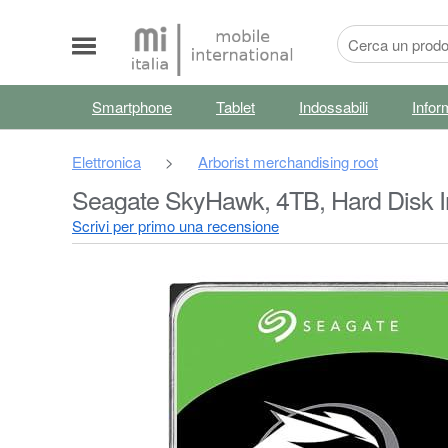
Smartphone
Tablet
Indossabili
Infor
Elettronica
>
Arborist merchandising root
Seagate SkyHawk, 4TB, Hard Disk In
servizi Rescue in-house (ST4000VX
Scrivi per primo una recensione