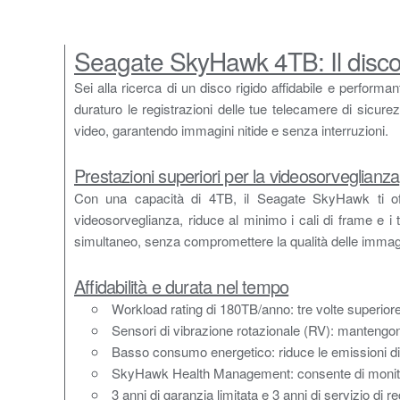
Seagate SkyHawk 4TB: Il disco r
Sei alla ricerca di un disco rigido affidabile e perfor
duraturo le registrazioni delle tue telecamere di sicure
video, garantendo immagini nitide e senza interruzioni.
Prestazioni superiori per la videosorveglianza
Con una capacità di 4TB, il Seagate SkyHawk ti offr
videosorveglianza, riduce al minimo i cali di frame e 
simultaneo, senza compromettere la qualità delle immag
Affidabilità e durata nel tempo
Workload rating di 180TB/anno: tre volte superiore r
Sensori di vibrazione rotazionale (RV): mantengono 
Basso consumo energetico: riduce le emissioni di ca
SkyHawk Health Management: consente di monitorare
3 anni di garanzia limitata e 3 anni di servizio di