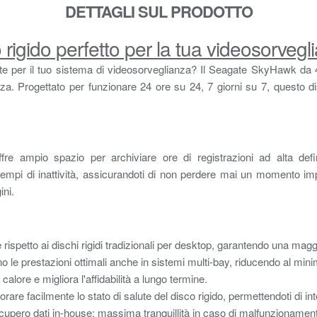
DETTAGLI SUL PRODOTTO
igido perfetto per la tua videosorvegl
mante per il tuo sistema di videosorveglianza? Il Seagate SkyHawk da
zza. Progettato per funzionare 24 ore su 24, 7 giorni su 7, questo dis
e ampio spazio per archiviare ore di registrazioni ad alta defin
i tempi di inattività, assicurandoti di non perdere mai un momento 
ini.
ispetto ai dischi rigidi tradizionali per desktop, garantendo una maggio
le prestazioni ottimali anche in sistemi multi-bay, riducendo al minimo
lore e migliora l'affidabilità a lungo termine.
 facilmente lo stato di salute del disco rigido, permettendoti di in
 recupero dati in-house: massima tranquillità in caso di malfunzionament