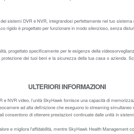
ei sistemi DVR e NVR, integrandosi perfettamente nel tuo sistema di 
 disco rigido è progettato per funzionare in modo silenzioso, senza distu
tà, progettato specificamente per le esigenze della videosorveglianza.
r la protezione dei tuoi beni e la sicurezza della tua casa o aziend
ULTERIORI INFORMAZIONI
VR e NVR video, l’unità SkyHawk fornisce una capacità di memorizzazi
ideocamere ad alta definizione che eseguono lo streaming simultaneo 
nali consentono di ottenere prestazioni continuate dalle unità in sistemi 
alore e migliora l'affidabilità, mentre SkyHawk Health Management co