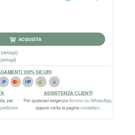
ACQUISTA
(
dettagli
)
(
dettagli
)
GAMENTI 100% SICURI
TA
ASSISTENZA CLIENTI
lia, per
Per qualsiasi esigenza
Scrivici su WhatsApp
,
pedizioni
.
oppure visita la pagina
contattaci
.