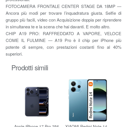
FOTOCAMERA FRONTALE CENTER STAGE DA 18MP —
Ancora più modi per trovare l’inquadratura giusta. Selfie di
gruppo più facili, video con Acquisizione doppia per riprendere
in simultanea te e la scena che hai davanti. E molto altro.
CHIP A19 PRO: RAFFREDDATO A VAPORE, VELOCE
COME IL FULMINE — A19 Pro è il chip per iPhone più
potente di sempre, con prestazioni costanti fino al 40%
superiori.
Prodotti simili
Apple iPhone 17 Pro 256
XIAOMI Redmi Note 14
Sams