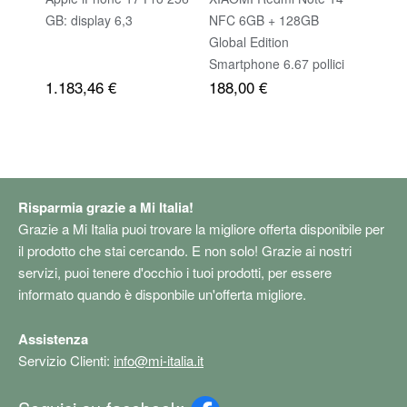
GB: display 6,3
NFC 6GB + 128GB
A26 (
Global Edition
BLAC
Smartphone 6.67 pollici
1.183,46 €
188,00 €
193,
AMOLED Schermo
120Hz 108MP Batteria
5500mAh Blu Senza
Caricatore（Nessun
caricabatterie）
Risparmia grazie a Mi Italia!
Grazie a Mi Italia puoi trovare la migliore offerta disponibile per
il prodotto che stai cercando. E non solo! Grazie ai nostri
servizi, puoi tenere d'occhio i tuoi prodotti, per essere
informato quando è disponbile un'offerta migliore.
Assistenza
Servizio Clienti:
info@mi-italia.it