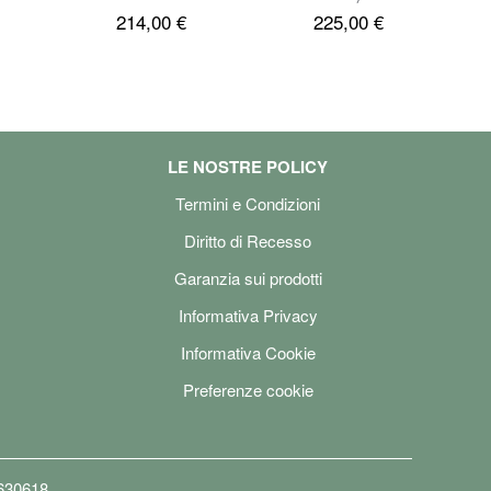
214,00 €
225,00 €
 Display
LED 6.7”,
128GB, 5.000
, Awesome
one Italiana]
LE NOSTRE POLICY
Termini e Condizioni
Diritto di Recesso
Garanzia sui prodotti
Informativa Privacy
Informativa Cookie
Preferenze cookie
6630618