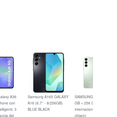
alaxy A36
Samsung A165 GALAXY
SAMSUNG Galaxy A16 8
hone con
A16 (6.7'' - 8/256GB)
GB + 256 GB (versione
elligenti, 3
BLUE BLACK
internazionale] (verde
anzia del
chiaro)