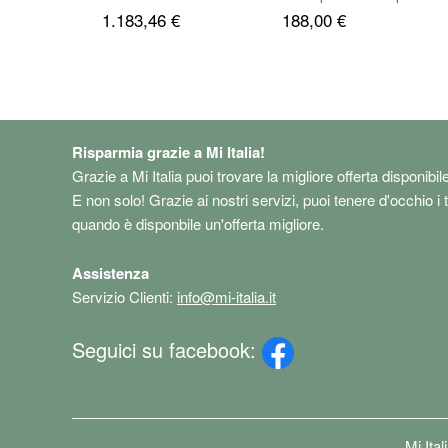
1.183,46 €
188,00 €
AMOLED Schermo
120Hz 108MP Batteria
5500mAh Blu Senza
Caricatore（Nessun
caricabatterie）
Risparmia grazie a Mi Italia!
Grazie a Mi Italia puoi trovare la migliore offerta disponibil
E non solo! Grazie ai nostri servizi, puoi tenere d'occhio i 
quando è disponbile un'offerta migliore.
Assistenza
Servizio Clienti:
info@mi-italia.it
Seguici su facebook:
Mi Ita