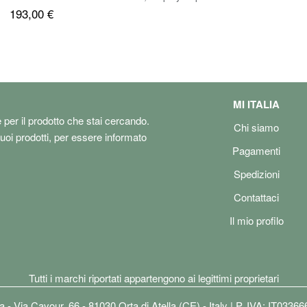
193,00 €
AMOLED 6.7
produttore,
Super AMO
6GB RAM, 
mAh, IP67
Black [Versi
MI ITALIA
e per il prodotto che stai cercando.
Chi siamo
tuoi prodotti, per essere informato
Pagamenti
Spedizioni
Contattaci
Il mio profilo
Tutti i marchi riportati appartengono ai legittimi proprietari
lia - Via Cavour, 66 - 81030 Orta di Atella (CE) - Italy | P. IVA: IT0336