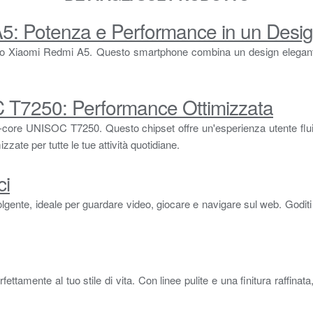
A5: Potenza e Performance in un Desi
n lo Xiaomi Redmi A5. Questo smartphone combina un design elegante 
T7250: Performance Ottimizzata
-core UNISOC T7250. Questo chipset offre un'esperienza utente fluid
zzate per tutte le tue attività quotidiane.
ci
olgente, ideale per guardare video, giocare e navigare sul web. Goditi co
ettamente al tuo stile di vita. Con linee pulite e una finitura raffi