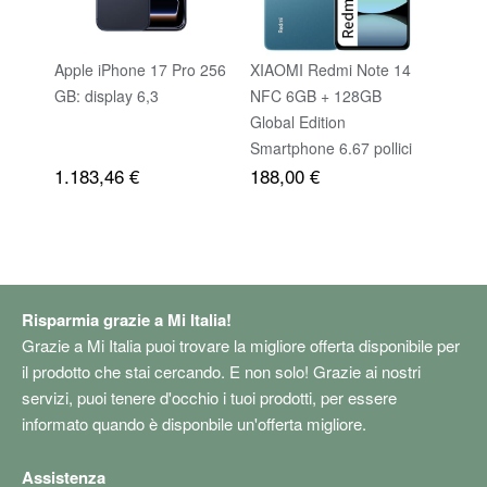
Apple iPhone 17 Pro 256
XIAOMI Redmi Note 14
Sams
GB: display 6,3
NFC 6GB + 128GB
A26 (
Global Edition
BLAC
Smartphone 6.67 pollici
1.183,46 €
188,00 €
193,
AMOLED Schermo
120Hz 108MP Batteria
5500mAh Blu Senza
Caricatore（Nessun
caricabatterie）
Risparmia grazie a Mi Italia!
Grazie a Mi Italia puoi trovare la migliore offerta disponibile per
il prodotto che stai cercando. E non solo! Grazie ai nostri
servizi, puoi tenere d'occhio i tuoi prodotti, per essere
informato quando è disponbile un'offerta migliore.
Assistenza