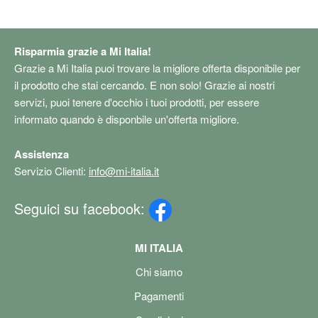
fedeltà, Ricarica USB-C​​​​​​​
11T,N
13Pro
11 Ul
Risparmia grazie a Mi Italia!
Grazie a Mi Italia puoi trovare la migliore offerta disponibile per
il prodotto che stai cercando. E non solo! Grazie ai nostri
servizi, puoi tenere d'occhio i tuoi prodotti, per essere
informato quando è disponbile un'offerta migliore.
Assistenza
Servizio Clienti:
info@mi-italia.it
Seguici su facebook:
MI ITALIA
Chi siamo
Pagamenti