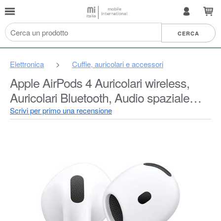
Elettronica
>
Cuffie, auricolari e accessori
Apple AirPods 4 Auricolari wireless,
Auricolari Bluetooth, Audio spaziale
personalizzato, Resistenza al sudore e
Scrivi per primo una recensione
all’acqua, Custodia di ricarica USB-C,
Chip H2, Fino a 24 ore di autonomia