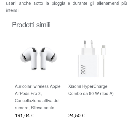
usarli anche sotto la pioggia e durante gli allenamenti più
intensi.
Prodotti simili
Auricolari wireless Apple
Xiaomi HyperCharge
67W C
AirPods Pro 3,
Combo da 90 W (tipo A)
Adatt
Cancellazione attiva del
Xiaom
rumore, Rilevamento
Caric
191,04 €
24,50 €
della frequenza cardiaca,
Cavo 
Cuffie Bluetooth, Audio
Xiaom
spaziale, Suono ad alta
12S Ul