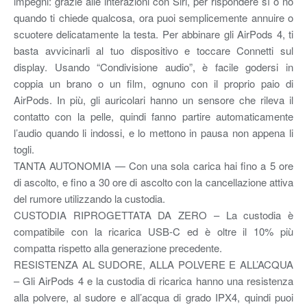
impegni: grazie alle interazioni con Siri, per rispondere sì o no
quando ti chiede qualcosa, ora puoi semplicemente annuire o
scuotere delicatamente la testa. Per abbinare gli AirPods 4, ti
basta avvicinarli al tuo dispositivo e toccare Connetti sul
display. Usando “Condivisione audio”, è facile godersi in
coppia un brano o un film, ognuno con il proprio paio di
AirPods. In più, gli auricolari hanno un sensore che rileva il
contatto con la pelle, quindi fanno partire automaticamente
l’audio quando li indossi, e lo mettono in pausa non appena li
togli.
TANTA AUTONOMIA — Con una sola carica hai fino a 5 ore
di ascolto, e fino a 30 ore di ascolto con la cancellazione attiva
del rumore utilizzando la custodia.
CUSTODIA RIPROGETTATA DA ZERO – La custodia è
compatibile con la ricarica USB‑C ed è oltre il 10% più
compatta rispetto alla generazione precedente.
RESISTENZA AL SUDORE, ALLA POLVERE E ALL’ACQUA
– Gli AirPods 4 e la custodia di ricarica hanno una resistenza
alla polvere, al sudore e all’acqua di grado IPX4, quindi puoi