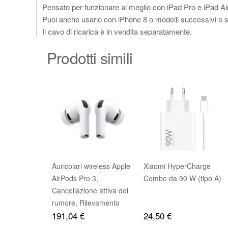
Pensato per funzionare al meglio con iPad Pro e iPad Air
Puoi anche usarlo con iPhone 8 o modelli successivi e sfr
Il cavo di ricarica è in vendita separatamente.
Prodotti simili
Auricolari wireless Apple
Xiaomi HyperCharge
AirPods Pro 3,
Combo da 90 W (tipo A)
Cancellazione attiva del
rumore, Rilevamento
191,04 €
24,50 €
della frequenza cardiaca,
Cuffie Bluetooth, Audio