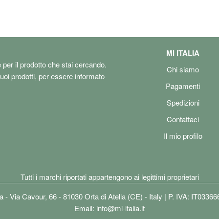
12S Ultra/ 13 Lite/ 12X/
11T,Note
13Pro/12Pro/11Pro,11S
11 Ultra,Poco F5 X5 Pro
MI ITALIA
e per il prodotto che stai cercando.
Chi siamo
tuoi prodotti, per essere informato
Pagamenti
Spedizioni
Contattaci
Il mio profilo
Tutti i marchi riportati appartengono ai legittimi proprietari
lia - Via Cavour, 66 - 81030 Orta di Atella (CE) - Italy | P. IVA: IT0336
Email:
info@mi-italia.it