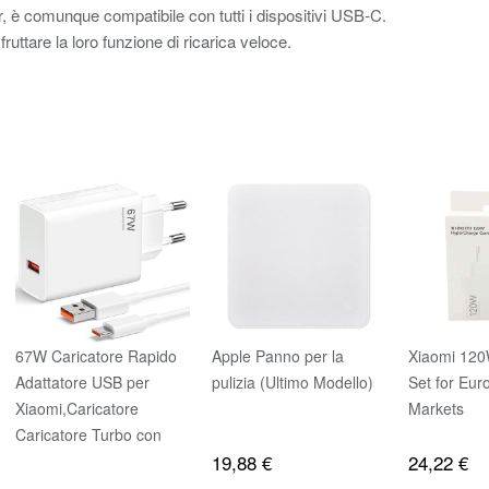
, è comunque compatibile con tutti i dispositivi USB‑C.
uttare la loro funzione di ricarica veloce.
67W Caricatore Rapido
Apple Panno per la
Xiaomi 120
Adattatore USB per
pulizia ​​​​​​​(Ultimo Modello)
Set for Eu
Xiaomi,Caricatore
Markets
Caricatore Turbo con
19,88 €
24,22 €
Cavo USB C 2m per
Xiaomi Redmi 13T/ 13/