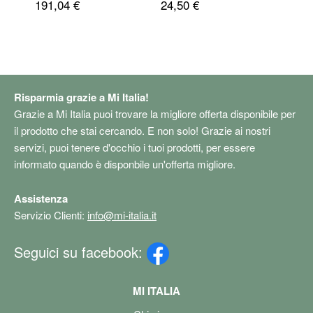
191,04 €
24,50 €
della frequenza cardiaca,
Cavo 
Cuffie Bluetooth, Audio
Xiaom
spaziale, Suono ad alta
12S Ul
fedeltà, Ricarica USB-C​​​​​​​
11T,N
13Pro
11 Ul
Risparmia grazie a Mi Italia!
Grazie a Mi Italia puoi trovare la migliore offerta disponibile per
il prodotto che stai cercando. E non solo! Grazie ai nostri
servizi, puoi tenere d'occhio i tuoi prodotti, per essere
informato quando è disponbile un'offerta migliore.
Assistenza
Servizio Clienti:
info@mi-italia.it
Seguici su facebook:
MI ITALIA