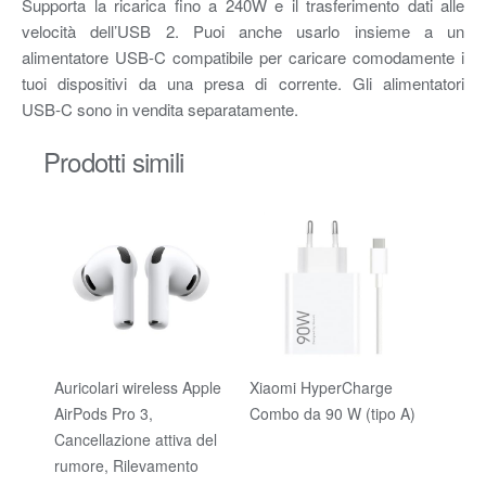
Supporta la ricarica fino a 240W e il trasferimento dati alle
velocità dell’USB 2. Puoi anche usarlo insieme a un
alimentatore USB‑C compatibile per caricare comodamente i
tuoi dispositivi da una presa di corrente. Gli alimentatori
USB‑C sono in vendita separatamente.
Prodotti simili
Auricolari wireless Apple
Xiaomi HyperCharge
67W C
AirPods Pro 3,
Combo da 90 W (tipo A)
Adatt
Cancellazione attiva del
Xiaom
rumore, Rilevamento
Caric