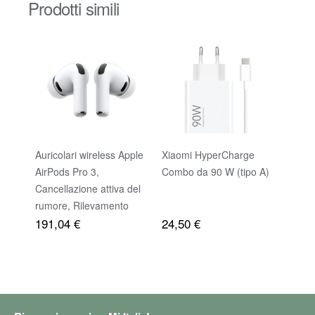
Prodotti simili
Auricolari wireless Apple
Xiaomi HyperCharge
67W C
AirPods Pro 3,
Combo da 90 W (tipo A)
Adatt
Cancellazione attiva del
Xiaom
rumore, Rilevamento
Caric
191,04 €
24,50 €
della frequenza cardiaca,
Cavo 
Cuffie Bluetooth, Audio
Xiaom
spaziale, Suono ad alta
12S Ul
fedeltà, Ricarica USB-C​​​​​​​
11T,N
13Pro
11 Ul